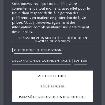
Vous pouvez révoquer ou modifier votre
consentement à tout moment, avec effet pour le
futur, dans l’espace dédié à la gestion des
préférences en matière de protection de la vie
PROFITEZ DES DERNIÈRES
privée. Vous y trouverez également des
NOUVELLES ET INFORMATIONS
informations complémentaires sur le traitement
POUR LA PRESSE ET LES
des données.
MÉDIAS
EN SAVOIR PLUS SUR NOTRE POLITIQUE EN
MATIÈRE DE COOKIES
Veuillez vous connecter pour y accéder.
|
|
CONDITIONS D'UTILISATION
|
DÉCLARATION DE CONFIDENTIALITÉ
ÉDITEUR
COURRIEL
AUTORISER TOUT
MOT DE PASSE
TOUT REFUSER
PARAMÈTRES INDIVIDUELS DES COOKIES