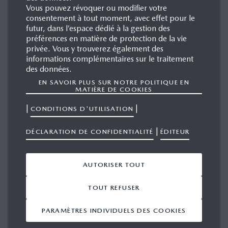
Vous pouvez révoquer ou modifier votre
consentement à tout moment, avec effet pour le
futur, dans l’espace dédié à la gestion des
préférences en matière de protection de la vie
Grégory Mettraux - Director Sales & Communications /
privée. Vous y trouverez également des
informations complémentaires sur le traitement
Katarina Loksa - Senior Manager Brand Engagement, Social
des données.
Media & Influencer Marketing (MME) / Romain d’Anthony
EN SAVOIR PLUS SUR NOTRE POLITIQUE EN
Director Customer Service & Dealer Network.
MATIÈRE DE COOKIES
|
|
CONDITIONS D'UTILISATION
Mazda (Suisse) SA annonce plusieurs évolutions dans
son équipe de direction, effectifs à partir du 1er octobre
|
DÉCLARATION DE CONFIDENTIALITÉ
ÉDITEUR
2025.
AUTORISER TOUT
TOUT REFUSER
Katarina Loksa élargit ses responsabilités chez Mazda
PARAMÈTRES INDIVIDUELS DES COOKIES
Motor Europe (MME)