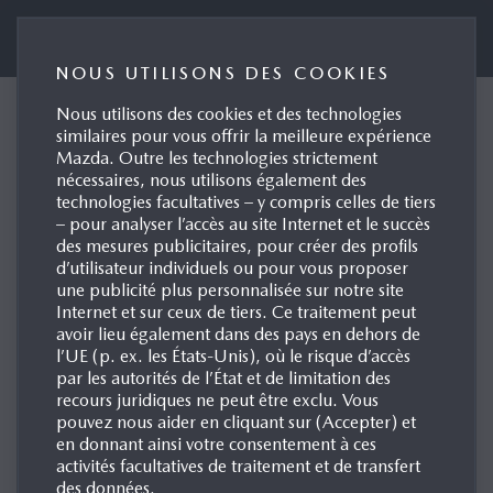
Mazda (Suisse) SA
NOUS UTILISONS DES COOKIES
Nous utilisons des cookies et des technologies
Mazda (Suisse) SA
similaires pour vous offrir la meilleure expérience
Mazda. Outre les technologies strictement
annonce des changements
nécessaires, nous utilisons également des
dans son équipe de
technologies facultatives – y compris celles de tiers
– pour analyser l’accès au site Internet et le succès
direction
des mesures publicitaires, pour créer des profils
d’utilisateur individuels ou pour vous proposer
Petit Lancy, 01.10.2025
une publicité plus personnalisée sur notre site
Internet et sur ceux de tiers. Ce traitement peut
avoir lieu également dans des pays en dehors de
l’UE (p. ex. les États-Unis), où le risque d’accès
par les autorités de l’État et de limitation des
recours juridiques ne peut être exclu. Vous
pouvez nous aider en cliquant sur (Accepter) et
en donnant ainsi votre consentement à ces
activités facultatives de traitement et de transfert
des données.