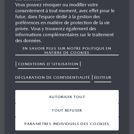
Vous pouvez révoquer ou modifier votre
consentement à tout moment, avec effet pour le
futur, dans l’espace dédié à la gestion des
préférences en matière de protection de la vie
NOM DE FAMILLE
privée. Vous y trouverez également des
informations complémentaires sur le traitement
des données.
EN SAVOIR PLUS SUR NOTRE POLITIQUE EN
MATIÈRE DE COOKIES
COMMENT POUVONS-NOUS VOUS CONTACTER ?
|
|
CONDITIONS D'UTILISATION
COURRIEL
|
DÉCLARATION DE CONFIDENTIALITÉ
ÉDITEUR
TÉLÉPHONE
MÉDIUM / SOCIÉTÉ
AUTORISER TOUT
TOUT REFUSER
PARAMÈTRES INDIVIDUELS DES COOKIES
COURRIEL