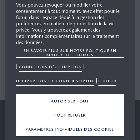
Vous pouvez révoquer ou modifier votre
consentement à tout moment, avec effet pour le
FRANÇAIS
futur, dans l’espace dédié à la gestion des
préférences en matière de protection de la vie
French
privée. Vous y trouverez également des
informations complémentaires sur le traitement
DEUTSCH
des données.
EN SAVOIR PLUS SUR NOTRE POLITIQUE EN
MATIÈRE DE COOKIES
German
|
|
CONDITIONS D'UTILISATION
ITALIANO
|
DÉCLARATION DE CONFIDENTIALITÉ
ÉDITEUR
Italian
AUTORISER TOUT
Mazda Suisse
Conditions d’utilisation
TOUT REFUSER
Déclaration de confidentialité
Éditeur
PARAMÈTRES INDIVIDUELS DES COOKIES
Politique de cookies
Mazda Web