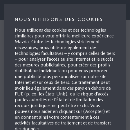
Mazda (Suisse) SA
NOUS UTILISONS DES COOKIES
Nous utilisons des cookies et des technologies
BIENVENUE SUR LE
similaires pour vous offrir la meilleure expérience
Mazda. Outre les technologies strictement
PORTAIL DE LA
nécessaires, nous utilisons également des
technologies facultatives – y compris celles de tiers
PRESSE DE MAZDA
– pour analyser l’accès au site Internet et le succès
SUISSE !
des mesures publicitaires, pour créer des profils
d’utilisateur individuels ou pour vous proposer
une publicité plus personnalisée sur notre site
Internet et sur ceux de tiers. Ce traitement peut
avoir lieu également dans des pays en dehors de
DONNÉES PERSONNELLES
l’UE (p. ex. les États-Unis), où le risque d’accès
par les autorités de l’État et de limitation des
recours juridiques ne peut être exclu. Vous
SALUTATION (FACULTATIF)
pouvez nous aider en cliquant sur (Accepter) et
en donnant ainsi votre consentement à ces
activités facultatives de traitement et de transfert
des données.