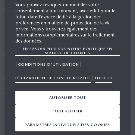
Vous pouvez révoquer ou modifier votre
consentement à tout moment, avec effet pour le
Un accès pratique à des centaines de milliers de
futur, dans l’espace dédié à la gestion des
préférences en matière de protection de la vie
bornes de recharge en Europe, dont près de 20 000 en
privée. Vous y trouverez également des
Suisse et au Liechtenstein, soit 98% du parc de
informations complémentaires sur le traitement
recharge public dans ces deux pays.
des données.
Des informations sur la disponibilité en temps réel, des
EN SAVOIR PLUS SUR NOTRE POLITIQUE EN
MATIÈRE DE COOKIES
prix transparents et un paiement en toute simplicité
|
|
CONDITIONS D'UTILISATION
dans une seule application.
Déploiement dès à présent en Europe, parallèlement
|
DÉCLARATION DE CONFIDENTIALITÉ
ÉDITEUR
au lancement de la toute nouvelle Mazda6e.
autoSense AG, spécialiste zurichois de solutions de
AUTORISER TOUT
mobilité intégrées, choisi comme partenaire pour
déployer le service en Europe.
TOUT REFUSER
PARAMÈTRES INDIVIDUELS DES COOKIES